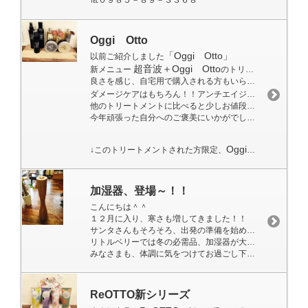
℡０９８５－８９－３３６８
Oggi Otto
「Oggi Otto」
以前ご紹介しました
超音波＋Oggi Otto
新メニュー
のトリートメントをされる方も少しずつ増えています！！
良さを感じ、自宅用で購入される方もいらっしゃいますよ～＾＾♪
ダメージケアはもちろん！！アンチエイジング効果もあり、
他のトリートメントに比べると少しお値段高くなってますが、施術後の質感に満足いただけるとおもいます。
今年頑張った自分へのご褒美にいかがでしょうか・・？？＾＾
Oggi Ottoホームケアセット
↓このトリートメントされた方限定、
加湿器、登場～！！
こんにちは＾＾
１２月に入り、寒さも増してきました！！
サンタさんもそろそろ、出発の準備を始めてますかね～♪
リトルベリーでは冬の必需品、加湿器が大活躍しております。インフルエンザなどにかからないように空気の乾燥を防いで、手洗いうがい！！
みなさまも、体調に気をつけてお過ごし下さい（＾０＾）
ReOTTO新シリーズ