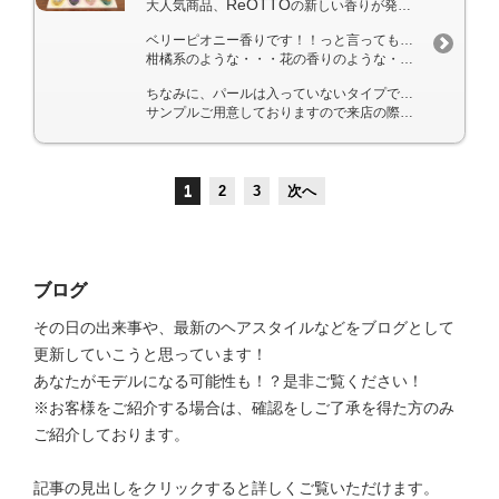
ReOTTO
大人気商品、
の新しい香りが発売されました♪”
ベリーピオニー香りです！！っと言ってもあまりピンとこない方のほうが多いと思いますが＾＾；
柑橘系のような・・・花の香りのような・・・♪リラックスできそうなイイにおいです。
ちなみに、パールは入っていないタイプで、もちろん髪にも肌にも使えますよ！！
サンプルご用意しておりますので来店の際にはぜひ！使ってみてください＾＾
1
2
3
次へ
ブログ
その日の出来事や、最新のヘアスタイルなどをブログとして
更新していこうと思っています！
あなたがモデルになる可能性も！？是非ご覧ください！
※お客様をご紹介する場合は、確認をしご了承を得た方のみ
ご紹介しております。
記事の見出しをクリックすると詳しくご覧いただけます。